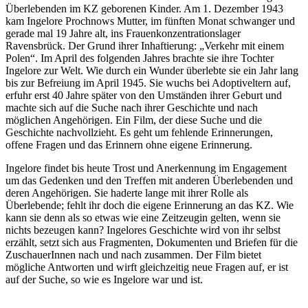
Überlebenden im KZ geborenen Kinder. Am 1. Dezember 1943
kam Ingelore Prochnows Mutter, im fünften Monat schwanger und
gerade mal 19 Jahre alt, ins Frauenkonzentrationslager
Ravensbrück. Der Grund ihrer Inhaftierung: „Verkehr mit einem
Polen“. Im April des folgenden Jahres brachte sie ihre Tochter
Ingelore zur Welt. Wie durch ein Wunder überlebte sie ein Jahr lang
bis zur Befreiung im April 1945. Sie wuchs bei Adoptiveltern auf,
erfuhr erst 40 Jahre später von den Umständen ihrer Geburt und
machte sich auf die Suche nach ihrer Geschichte und nach
möglichen Angehörigen. Ein Film, der diese Suche und die
Geschichte nachvollzieht. Es geht um fehlende Erinnerungen,
offene Fragen und das Erinnern ohne eigene Erinnerung.
Ingelore findet bis heute Trost und Anerkennung im Engagement
um das Gedenken und den Treffen mit anderen Überlebenden und
deren Angehörigen. Sie haderte lange mit ihrer Rolle als
Überlebende; fehlt ihr doch die eigene Erinnerung an das KZ. Wie
kann sie denn als so etwas wie eine Zeitzeugin gelten, wenn sie
nichts bezeugen kann? Ingelores Geschichte wird von ihr selbst
erzählt, setzt sich aus Fragmenten, Dokumenten und Briefen für die
ZuschauerInnen nach und nach zusammen. Der Film bietet
mögliche Antworten und wirft gleichzeitig neue Fragen auf, er ist
auf der Suche, so wie es Ingelore war und ist.