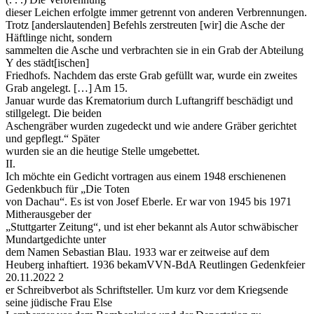
dieser Leichen erfolgte immer getrennt von anderen Verbrennungen.
Trotz [anderslautenden] Befehls zerstreuten [wir] die Asche der
Häftlinge nicht, sondern
sammelten die Asche und verbrachten sie in ein Grab der Abteilung
Y des städt[ischen]
Friedhofs. Nachdem das erste Grab gefüllt war, wurde ein zweites
Grab angelegt. […] Am 15.
Januar wurde das Krematorium durch Luftangriff beschädigt und
stillgelegt. Die beiden
Aschengräber wurden zugedeckt und wie andere Gräber gerichtet
und gepflegt.“ Später
wurden sie an die heutige Stelle umgebettet.
II.
Ich möchte ein Gedicht vortragen aus einem 1948 erschienenen
Gedenkbuch für „Die Toten
von Dachau“. Es ist von Josef Eberle. Er war von 1945 bis 1971
Mitherausgeber der
„Stuttgarter Zeitung“, und ist eher bekannt als Autor schwäbischer
Mundartgedichte unter
dem Namen Sebastian Blau. 1933 war er zeitweise auf dem
Heuberg inhaftiert. 1936 bekamVVN-BdA Reutlingen Gedenkfeier
20.11.2022 2
er Schreibverbot als Schriftsteller. Um kurz vor dem Kriegsende
seine jüdische Frau Else