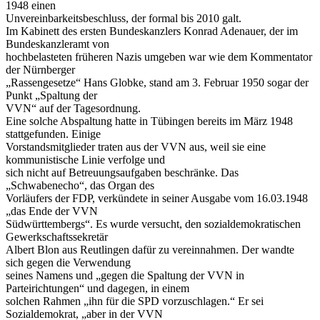
1948 einen
Unvereinbarkeitsbeschluss, der formal bis 2010 galt.
Im Kabinett des ersten Bundeskanzlers Konrad Adenauer, der im
Bundeskanzleramt von
hochbelasteten früheren Nazis umgeben war wie dem Kommentator
der Nürnberger
„Rassengesetze“ Hans Globke, stand am 3. Februar 1950 sogar der
Punkt „Spaltung der
VVN“ auf der Tagesordnung.
Eine solche Abspaltung hatte in Tübingen bereits im März 1948
stattgefunden. Einige
Vorstandsmitglieder traten aus der VVN aus, weil sie eine
kommunistische Linie verfolge und
sich nicht auf Betreuungsaufgaben beschränke. Das
„Schwabenecho“, das Organ des
Vorläufers der FDP, verkündete in seiner Ausgabe vom 16.03.1948
„das Ende der VVN
Südwürttembergs“. Es wurde versucht, den sozialdemokratischen
Gewerkschaftssekretär
Albert Blon aus Reutlingen dafür zu vereinnahmen. Der wandte
sich gegen die Verwendung
seines Namens und „gegen die Spaltung der VVN in
Parteirichtungen“ und dagegen, in einem
solchen Rahmen „ihn für die SPD vorzuschlagen.“ Er sei
Sozialdemokrat, „aber in der VVN