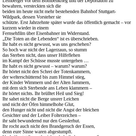
Lemberger vor dem Bombenkrieg und der Deportation zu
bewahren, versteckten sich die
beiden im heute nicht mehr bestehenden Bahnhof Stuttgart-
Wildpark, dessen Vorsteher sie
schützte. Erst Jahrzehnte später wurde das öffentlich gemacht – vor
kurzem wieder in einem
Fernsehfilm über Eisenbahner im Widerstand.
„Die Toten an die Lebenden“ ist es überschrieben.
Ihr habt es nicht gewusst, was uns geschehen?
So hoch war nicht der Lagerzaun, so stumm
das Sterben nicht, dass unser Hilfeflehen
im Kampf der Schüsse musste untergehen …
Ihr habt es nicht gewusst – warum? warum?
Ihr hörtet nicht den Schrei der Totenkammern,
der welterschütternd bis zum Himmel stieg,
der Kinder Wimmern und der Alten Jammern,
mit dem sich Sterbende ans Leben klammern –
ihr hörtet nichts. Ihr brülltet Heil und Sieg!
Ihr sahet nicht die Berge unsrer Leichen
und nicht der Öfen himmelhohe Glut,
den Hunger nicht und nicht die Angst der bleichen
Gesichter und der Leiber Folterzeichen –
ihr saht bewundernd nur den Gesslerhut.
Ihr rocht auch nicht den Brandgeruch der Essen,
denn eure Sinne waren abgestumpft.