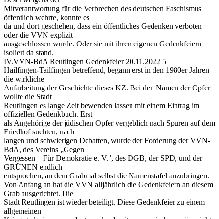
Mitverantwortung für die Verbrechen des deutschen Faschismus
öffentlich wehrte, konnte es
da und dort geschehen, dass ein öffentliches Gedenken verboten
oder die VVN explizit
ausgeschlossen wurde. Oder sie mit ihren eigenen Gedenkfeiern
isoliert da stand.
IV.VVN-BdA Reutlingen Gedenkfeier 20.11.2022 5
Hailfingen-Tailfingen betreffend, begann erst in den 1980er Jahren
die wirkliche
Aufarbeitung der Geschichte dieses KZ. Bei den Namen der Opfer
wollte die Stadt
Reutlingen es lange Zeit bewenden lassen mit einem Eintrag im
offiziellen Gedenkbuch. Erst
als Angehörige der jüdischen Opfer vergeblich nach Spuren auf dem
Friedhof suchten, nach
langen und schwierigen Debatten, wurde der Forderung der VVN-
BdA, des Vereins „Gegen
Vergessen – Für Demokratie e. V.”, des DGB, der SPD, und der
GRÜNEN endlich
entsprochen, an dem Grabmal selbst die Namenstafel anzubringen.
Von Anfang an hat die VVN alljährlich die Gedenkfeiern an diesem
Grab ausgerichtet. Die
Stadt Reutlingen ist wieder beteiligt. Diese Gedenkfeier zu einem
allgemeinen