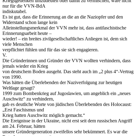
Kriegsgedenken umzudeuten oder damit zu vermischen, wäre nicht
nur für die VVN-BdA
indiskutabel.
Es ist gut, dass die Erinnerung an die an die Naziopfer und den
Widerstand schon lange kein
Alleinstellungsmerkmal der VVN mehr ist, dass antifaschistische
Erinnerungsarbeit heute –
wieder! – ein breites zivilgesellschaftliches Anliegen ist, dem sich
viele Menschen
verpflichtet fühlen und für das sie sich engagieren.
V.
Die Gründerinnen und Gründer der VVN wollten verhindern, dass
jemals wieder ein Krieg
von deutschem Boden ausgeht. Das steht auch im „2 plus 4“-Vertrag
von 1990.
Was hätten die Überlebenden der Naziverfolgung zur heutigen
Weltlage gesagt?
1999 zum Bombenkrieg auf Jugoslawien, um angeblich ein „neues
Auschwitz“ zu verhindern,
gab es deutliche Worte von jüdischen Überlebenden des Holocaust:
„Erst Faschismus und
Krieg hatten Auschwitz möglich gemacht.“
Die Ereignisse in der Ukraine, nicht erst seit dem russischen Angriff
am 24. Februar, hätten
unsere Gründergeneration zweifellos sehr bekümmert. Es war die