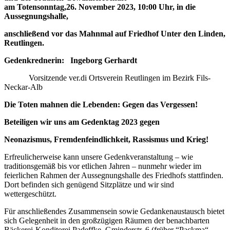
am Totensonntag,26. November 2023, 10:00 Uhr,
in die
Aussegnungshalle,
anschließend vor das Mahnmal auf
Friedhof Unter den Linden,
Reutlingen.
Gedenkrednerin: Ingeborg Gerhardt
Vorsitzende ver.di Ortsverein Reutlingen im Bezirk Fils-
Neckar-Alb
Die Toten mahnen die Lebenden:
Gegen das Vergessen!
Beteiligen wir uns am Gedenktag 2023 gegen
Neonazismus, Fremdenfeindlichkeit, Rassismus und Krieg!
Erfreulicherweise kann unsere Gedenkveranstaltung – wie
traditionsgemäß bis vor etlichen Jahren – nunmehr wieder im
feierlichen Rahmen der Aussegnungshalle des Friedhofs stattfinden.
Dort befinden sich genügend Sitzplätze und wir sind
wettergeschützt.
Für anschließendes Zusammensein sowie Gedankenaustausch bietet
sich Gelegenheit in den großzügigen Räumen der benachbarten
Bäckerei-Konditorei Padeffke, Gminderstr. 6 (früher “Packma“,