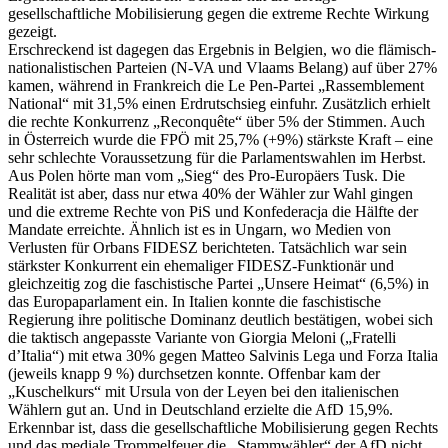
gesellschaftliche Mobilisierung gegen die extreme Rechte Wirkung
gezeigt.
Erschreckend ist dagegen das Ergebnis in Belgien, wo die flämisch-
nationalistischen Parteien (N-VA und Vlaams Belang) auf über 27%
kamen, während in Frankreich die Le Pen-Partei „Rassemblement
National“ mit 31,5% einen Erdrutschsieg einfuhr. Zusätzlich erhielt
die rechte Konkurrenz „Reconquête“ über 5% der Stimmen. Auch
in Österreich wurde die FPÖ mit 25,7% (+9%) stärkste Kraft – eine
sehr schlechte Voraussetzung für die Parlamentswahlen im Herbst.
Aus Polen hörte man vom „Sieg“ des Pro-Europäers Tusk. Die
Realität ist aber, dass nur etwa 40% der Wähler zur Wahl gingen
und die extreme Rechte von PiS und Konfederacja die Hälfte der
Mandate erreichte. Ähnlich ist es in Ungarn, wo Medien von
Verlusten für Orbans FIDESZ berichteten. Tatsächlich war sein
stärkster Konkurrent ein ehemaliger FIDESZ-Funktionär und
gleichzeitig zog die faschistische Partei „Unsere Heimat“ (6,5%) in
das Europaparlament ein. In Italien konnte die faschistische
Regierung ihre politische Dominanz deutlich bestätigen, wobei sich
die taktisch angepasste Variante von Giorgia Meloni („Fratelli
d’Italia“) mit etwa 30% gegen Matteo Salvinis Lega und Forza Italia
(jeweils knapp 9 %) durchsetzen konnte. Offenbar kam der
„Kuschelkurs“ mit Ursula von der Leyen bei den italienischen
Wählern gut an. Und in Deutschland erzielte die AfD 15,9%.
Erkennbar ist, dass die gesellschaftliche Mobilisierung gegen Rechts
und das mediale Trommelfeuer die „Stammwähler“ der AfD nicht