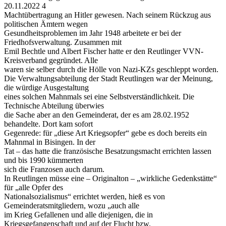
20.11.2022 4
Machtübertragung an Hitler gewesen. Nach seinem Rückzug aus
politischen Ämtern wegen
Gesundheitsproblemen im Jahr 1948 arbeitete er bei der
Friedhofsverwaltung. Zusammen mit
Emil Bechtle und Albert Fischer hatte er den Reutlinger VVN-
Kreisverband gegründet. Alle
waren sie selber durch die Hölle von Nazi-KZs geschleppt worden.
Die Verwaltungsabteilung der Stadt Reutlingen war der Meinung,
die würdige Ausgestaltung
eines solchen Mahnmals sei eine Selbstverständlichkeit. Die
Technische Abteilung überwies
die Sache aber an den Gemeinderat, der es am 28.02.1952
behandelte. Dort kam sofort
Gegenrede: für „diese Art Kriegsopfer“ gebe es doch bereits ein
Mahnmal in Bisingen. In der
Tat – das hatte die französische Besatzungsmacht errichten lassen
und bis 1990 kümmerten
sich die Franzosen auch darum.
In Reutlingen müsse eine – Originalton – „wirkliche Gedenkstätte“
für „alle Opfer des
Nationalsozialismus“ errichtet werden, hieß es von
Gemeinderatsmitgliedern, wozu „auch alle
im Krieg Gefallenen und alle diejenigen, die in
Kriegsgefangenschaft und auf der Flucht bzw.