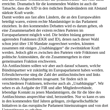
erreichte. Dramatisch für die kommenden Wahlen ist auch die
Tatsache, dass die AfD in den östlichen Bundesländern mit Abstand
stärkste Kraft wurde.
Damit werden aus fast allen Ländern, die an den Europawahlen
beteiligt waren, extrem rechte Mandatsträger in das Parlament
einziehen. In den kommenden Debatten wird es darum gehen, ob
eine Zusammenarbeit der extrem rechten Parteien im
Europaparlament möglich wird. Die beiden bislang getrennt
agierenden Fraktionen (EKR und ID), denen nach dieser Wahl
schon jetzt über 130 Mandate zugerechnet werden, könnten
zusammen mit einigen „Unabhängigen“ die zweitstärkste Kraft
werden. Jedoch gibt es zwischen den Parteien viele Friktionen und
politische Animositäten, die ein Zusammengehen in einer
gemeinsamen Fraktion erschweren.
Als Antifaschisten sollten wir aber auch darauf schauen, welche
Bündnispartner wir zukünftig im Europaparlament haben werden.
Erfreulicherweise stieg die Zahl der antifaschistischen und links
orientierten Abgeordneten insgesamt. Sie finden sich in
verschiedenen Fraktionen, teilweise auch als „Unabhängige“. Wir
sehen es als Aufgabe der FIR und aller Mitgliedsverbände,
lebendige Kontakt zu jenen Mandatsträgern, die für die Idee des
Antifaschismus ansprechbar sind, herzustellen. Nur so kann es uns
in den kommenden fünf Jahren gelingen, zivilgesellschaftliche
Initiativen in das europäische Parlament hineinzutragen und von dort
Unterstützung zu erhalten.