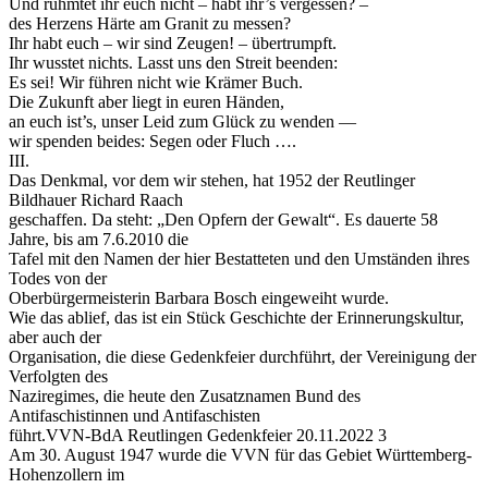
Und rühmtet ihr euch nicht – habt ihr’s vergessen? –
des Herzens Härte am Granit zu messen?
Ihr habt euch – wir sind Zeugen! – übertrumpft.
Ihr wusstet nichts. Lasst uns den Streit beenden:
Es sei! Wir führen nicht wie Krämer Buch.
Die Zukunft aber liegt in euren Händen,
an euch ist’s, unser Leid zum Glück zu wenden —
wir spenden beides: Segen oder Fluch ….
III.
Das Denkmal, vor dem wir stehen, hat 1952 der Reutlinger
Bildhauer Richard Raach
geschaffen. Da steht: „Den Opfern der Gewalt“. Es dauerte 58
Jahre, bis am 7.6.2010 die
Tafel mit den Namen der hier Bestatteten und den Umständen ihres
Todes von der
Oberbürgermeisterin Barbara Bosch eingeweiht wurde.
Wie das ablief, das ist ein Stück Geschichte der Erinnerungskultur,
aber auch der
Organisation, die diese Gedenkfeier durchführt, der Vereinigung der
Verfolgten des
Naziregimes, die heute den Zusatznamen Bund des
Antifaschistinnen und Antifaschisten
führt.VVN-BdA Reutlingen Gedenkfeier 20.11.2022 3
Am 30. August 1947 wurde die VVN für das Gebiet Württemberg-
Hohenzollern im