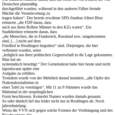
Deutschen planmäßig
durchgeführt wurden, während in den anderen Fällen fremde
Mächte die Verantwortung zu
tragen haben“. Der bereits erwähnte SPD-Stadtrat Albert Blon
erinnerte „die FDP daran, dass
auch aus ihren Reíhen Männer in den KZs waren“. Ein
Stadtdirektor erinnerte daran, dass
„die Menschen, die in Frankreich, Russland usw. umgekommen
sind, […] nicht auf dem
Friedhof in Reutlingen begraben“ sind. Diejenigen, die hier
verbrannt wurden, seien
„lediglich aus ihrer politischen Gegnerschaft in die Lage gekommen.
Man hat sie
systematisch beseitigt.“ Der Gemeinderat habe hier heute und nicht
irgendwann später eine
Aufgabe zu erfüllen.
Trotzdem wurde von der Mehrheit darauf insistiert, „alle Opfer des
Nationalsozialismus in
einer Tafel zu vereinigen“. Mit 11 zu 9 Stimmen wurde das
Mahnmal in der ursprünglichen
Form beschlossen. Keinerlei Namen wurden damals genannt.
So oder ähnlich lief das leider nicht nur in Reutlingen ab. Noch
jahrzehntelang.
Wenn die VVN sich gegen solche Formen der Verdrängung und des
Beschweigens der