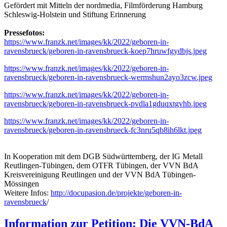
Gefördert mit Mitteln der nordmedia, Filmförderung Hamburg
Schleswig-Holstein und Stiftung Erinnerung
Pressefotos:
https://www.franzk.net/images/kk/2022/geboren-in-
ravensbrueck/geboren-in-ravensbrueck-koep7hruwfgydbjs.jpeg
https://www.franzk.net/images/kk/2022/geboren-in-
ravensbrueck/geboren-in-ravensbrueck-wermshun2ayo3zcw.jpeg
https://www.franzk.net/images/kk/2022/geboren-in-
ravensbrueck/geboren-in-ravensbrueck-pvdla1gduqxtgvhb.jpeg
https://www.franzk.net/images/kk/2022/geboren-in-
ravensbrueck/geboren-in-ravensbrueck-fc3nru5qb8ih6lkt.jpeg
In Kooperation mit dem DGB Südwürttemberg, der IG Metall
Reutlingen-Tübingen, dem OTFR Tübingen, der VVN BdA
Kreisvereinigung Reutlingen und der VVN BdA Tübingen-
Mössingen
Weitere Infos:
http://docupasion.de/projekte/geboren-in-
ravensbrueck
/
Information zur Petition: Die VVN-BdA