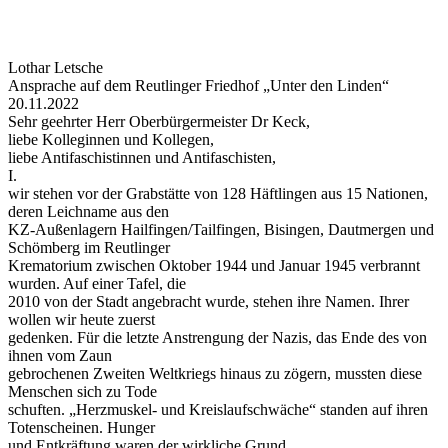
Lothar Letsche
Ansprache auf dem Reutlinger Friedhof „Unter den Linden“
20.11.2022
Sehr geehrter Herr Oberbürgermeister Dr Keck,
liebe Kolleginnen und Kollegen,
liebe Antifaschistinnen und Antifaschisten,
I.
wir stehen vor der Grabstätte von 128 Häftlingen aus 15 Nationen,
deren Leichname aus den
KZ-Außenlagern Hailfingen/Tailfingen, Bisingen, Dautmergen und
Schömberg im Reutlinger
Krematorium zwischen Oktober 1944 und Januar 1945 verbrannt
wurden. Auf einer Tafel, die
2010 von der Stadt angebracht wurde, stehen ihre Namen. Ihrer
wollen wir heute zuerst
gedenken. Für die letzte Anstrengung der Nazis, das Ende des von
ihnen vom Zaun
gebrochenen Zweiten Weltkriegs hinaus zu zögern, mussten diese
Menschen sich zu Tode
schuften. „Herzmuskel- und Kreislaufschwäche“ standen auf ihren
Totenscheinen. Hunger
und Entkräftung waren der wirkliche Grund.