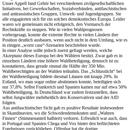
Unser Appell fand Gehör bei verschiedenen zivilgesellschaftlichen
Initiativen, bei Gewerkschaften, Sozialverbänden, antifaschistischen
und antirassistischen Gruppen, Umwelt- und Jugendgruppen. Sie
alle engagierten sich für ein solches demokratisches Europa. Leider
waren wir gemeinsam nicht erfolgreich, den Vormarsch der
Rechtskräfte zu stoppen. Wie in vielen Wahlprognosen
vorhergesagt, konnte die extreme Rechte in vielen Ländern ihre
Position deutlich ausbauen, wenn auch nicht in dem Umfang, wie es
in einigen „worst case“-Szenarien beschrieben wurde.
In einer Analyse sollte jedoch zuerst gefragt werden, welche
Akzeptanz dieses Europa bei den Wählern besitzt. Zwar gab es in
einzelnen Ländern eine höhere Wahlbeteiligung, dennoch ist zu
konstatieren, dass gerade einmal die Hälfte der 350 Mio.
Wahlberechtigten an der Wahlen teilnahm. Das „Schlusslicht“ bei
der Wahlbeteiligung bildete diesmal Litauen mit knapp 29%. In
Estland, wo man sogar online abstimmen konnte, beteiligten sich
nur 37,8%. Selbst Frankreich und Spanien kamen nur auf etwa 50%
Wahlbeteiligung. In Deutschland war zudem festzustellen, dass
selbst Jungwähler mehrheitlich den Konservativen und der AfD
folgten.
Aus antifaschistischer Sicht gab es positive Resultate insbesondere
in Skandinavien, wo die Schwedendemokraten und „Wahren
Finnen“ (Stimmenanteil halbiert) verloren. Erfreulich war auch, dass
in Portugal und Spanien Chega und Vox hinter den befürchteten
Ergebnissen zurückblieben. Offenbar hat die dortige