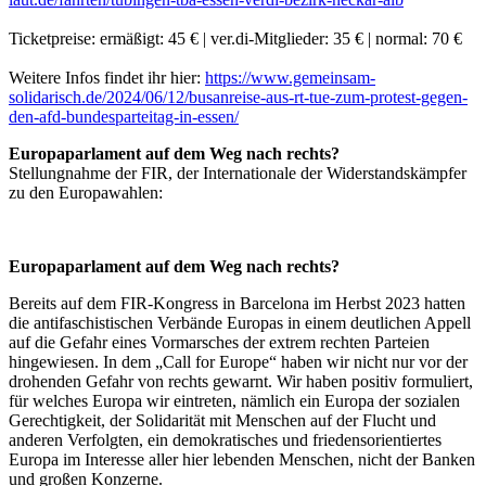
Ticketpreise: ermäßigt: 45 € | ver.di-Mitglieder: 35 € | normal: 70 €
Weitere Infos findet ihr hier:
https://www.gemeinsam-
solidarisch.de/2024/06/12/busanreise-aus-rt-tue-zum-protest-gegen-
den-afd-bundesparteitag-in-essen/
Europaparlament auf dem Weg nach rechts?
Stellungnahme der FIR, der Internationale der Widerstandskämpfer
zu den Europawahlen:
Europaparlament auf dem Weg nach rechts?
Bereits auf dem FIR-Kongress in Barcelona im Herbst 2023 hatten
die antifaschistischen Verbände Europas in einem deutlichen Appell
auf die Gefahr eines Vormarsches der extrem rechten Parteien
hingewiesen. In dem „Call for Europe“ haben wir nicht nur vor der
drohenden Gefahr von rechts gewarnt. Wir haben positiv formuliert,
für welches Europa wir eintreten, nämlich ein Europa der sozialen
Gerechtigkeit, der Solidarität mit Menschen auf der Flucht und
anderen Verfolgten, ein demokratisches und friedensorientiertes
Europa im Interesse aller hier lebenden Menschen, nicht der Banken
und großen Konzerne.