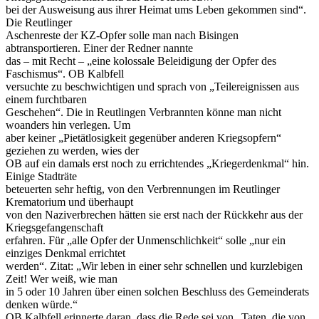
bei der Ausweisung aus ihrer Heimat ums Leben gekommen sind“.
Die Reutlinger
Aschenreste der KZ-Opfer solle man nach Bisingen
abtransportieren. Einer der Redner nannte
das – mit Recht – „eine kolossale Beleidigung der Opfer des
Faschismus“. OB Kalbfell
versuchte zu beschwichtigen und sprach von „Teilereignissen aus
einem furchtbaren
Geschehen“. Die in Reutlingen Verbrannten könne man nicht
woanders hin verlegen. Um
aber keiner „Pietätlosigkeit gegenüber anderen Kriegsopfern“
geziehen zu werden, wies der
OB auf ein damals erst noch zu errichtendes „Kriegerdenkmal“ hin.
Einige Stadträte
beteuerten sehr heftig, von den Verbrennungen im Reutlinger
Krematorium und überhaupt
von den Naziverbrechen hätten sie erst nach der Rückkehr aus der
Kriegsgefangenschaft
erfahren. Für „alle Opfer der Unmenschlichkeit“ solle „nur ein
einziges Denkmal errichtet
werden“. Zitat: „Wir leben in einer sehr schnellen und kurzlebigen
Zeit! Wer weiß, wie man
in 5 oder 10 Jahren über einen solchen Beschluss des Gemeinderats
denken würde.“
OB Kalbfell erinnerte daran, dass die Rede sei von „Taten, die von