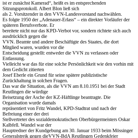
ist er zunächst Kamerad“, heißt es im entsprechenden
Sitzungsprotokoll. Albert Blon ließ sich
als 2. Vorsitzender in den VVN-Landesvorstand nachwählen.
Es folgte 1950 der „Adenauer-Erlass“ – ein direkter Vorläufer der
späteren Berufsverbote. Er
bereitete nicht nur das KPD-Verbot vor, sondern richtete sich auch
ausdrücklich gegen die
VVN. Beamte und andere Beschäftigte des Staates, die dort
Mitglied waren, wurden vor die
Entscheidung gestellt: entweder die VVN zu verlassen oder
Entlassung.
Vielleicht war das für eine solche Persönlichkeit wie den vorhin mit
dem Gedicht zitierten
Josef Eberle ein Grund für seine spätere publizistische
Zurückhaltung in solchen Fragen.
Das war die Situation, als die VVN am 8.10.1951 bei der Stadt
Reutlingen die würdige
Beisetzung der Asche der KZ-Häftlinge beantragte. Die
Organisation wurde damals
repräsentiert von Fritz Wandel, KPD-Stadtrat und nach der
Befreiung einer der drei
Stellvertreter des sozialdemokratischen Oberbürgermeisters Oskar
Kalbfell. Wandel war der
Hauptredner der Kundgebung am 30. Januar 1933 beim Mössinger
Generalstreik gegen dieVVN-BdA Reutlingen Gedenkfeier