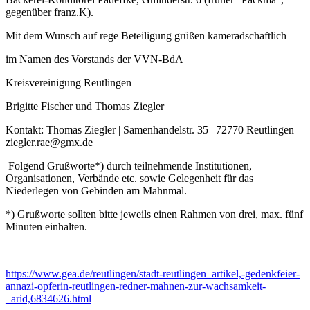
gegenüber franz.K).
Mit dem Wunsch auf rege Beteiligung grüßen kameradschaftlich
im Namen des Vorstands der VVN-BdA
Kreisvereinigung Reutlingen
Brigitte Fischer und Thomas Ziegler
Kontakt: Thomas Ziegler | Samenhandelstr. 35 | 72770 Reutlingen |
ziegler.rae@gmx.de
Folgend Grußworte*) durch teilnehmende Institutionen,
Organisationen, Verbände etc. sowie Gelegenheit für das
Niederlegen von Gebinden am Mahnmal.
*) Grußworte sollten bitte jeweils einen Rahmen von drei, max. fünf
Minuten einhalten.
https://www.gea.de/reutlingen/stadt-reutlingen_artikel,-gedenkfeier-
annazi-opferin-reutlingen-redner-mahnen-zur-wachsamkeit-
_arid,6834626.html