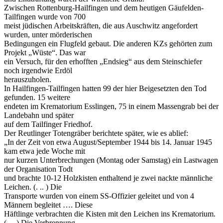
Zwischen Rottenburg-Hailfingen und dem heutigen Gäufelden-
Tailfingen wurde von 700
meist jüdischen Arbeitskräften, die aus Auschwitz angefordert
wurden, unter mörderischen
Bedingungen ein Flugfeld gebaut. Die anderen KZs gehörten zum
Projekt „Wüste“. Das war
ein Versuch, für den erhofften „Endsieg“ aus dem Steinschiefer
noch irgendwie Erdöl
herauszuholen.
In Hailfingen-Tailfingen hatten 99 der hier Beigesetzten den Tod
gefunden. 15 weitere
endeten im Krematorium Esslingen, 75 in einem Massengrab bei der
Landebahn und später
auf dem Tailfinger Friedhof.
Der Reutlinger Totengräber berichtete später, wie es ablief:
„In der Zeit von etwa August/September 1944 bis 14. Januar 1945
kam etwa jede Woche mit
nur kurzen Unterbrechungen (Montag oder Samstag) ein Lastwagen
der Organisation Todt
und brachte 10-12 Holzkisten enthaltend je zwei nackte männliche
Leichen. (. .. ) Die
Transporte wurden von einem SS-Offizier geleitet und von 4
Männern begleitet …. Diese
Häftlinge verbrachten die Kisten mit den Leichen ins Krematorium.
(. . .) Die Verbrennung