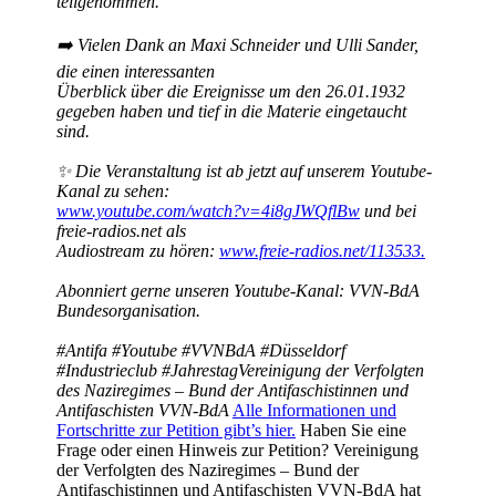
teilgenommen.
➡️ Vielen Dank an Maxi Schneider und Ulli Sander,
die einen interessanten
Überblick über die Ereignisse um den 26.01.1932
gegeben haben und tief in die Materie eingetaucht
sind.
✨ Die Veranstaltung ist ab jetzt auf unserem Youtube-
Kanal zu sehen:
www.youtube.com/watch?v=4i8gJWQflBw
und bei
freie-radios.net als
Audiostream zu hören:
www.freie-radios.net/113533.
Abonniert gerne unseren Youtube-Kanal: VVN-BdA
Bundesorganisation.
#Antifa #Youtube #VVNBdA #Düsseldorf
#Industrieclub #Jahrestag
Vereinigung der Verfolgten
des Naziregimes – Bund der Antifaschistinnen und
Antifaschisten VVN-BdA
Alle Informationen und
Fortschritte zur Petition gibt’s hier.
Haben Sie eine
Frage oder einen Hinweis zur Petition? Vereinigung
der Verfolgten des Naziregimes – Bund der
Antifaschistinnen und Antifaschisten VVN-BdA hat